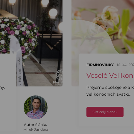
FIRMNOVINKY
16. 04. 20
Veselé Veliko
hy.
Přejeme spokojené a kl
velikonočních svátku.
Číst celý článek
Autor článku
Mirek Jandera