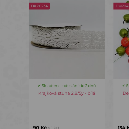
DKP0234
DKP04
✔ Skladem – odeslání do 2 dnů
✔ S
Krajková stuha 2,8/5y - bílá
Dek
90 Kč
134 
s DPH