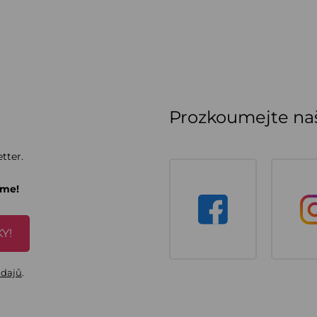
Prozkoumejte naš
tter.
áme!
Y!
údajů
.