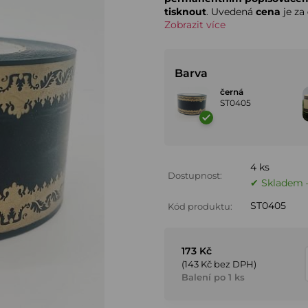
tisknout
. Uvedená
cena
je za
Zobrazit více
Barva
černá
ST0405
4 ks
Dostupnost:
✔ Skladem –
ST0405
Kód produktu:
173 Kč
(143 Kč bez DPH)
Balení po 1 ks