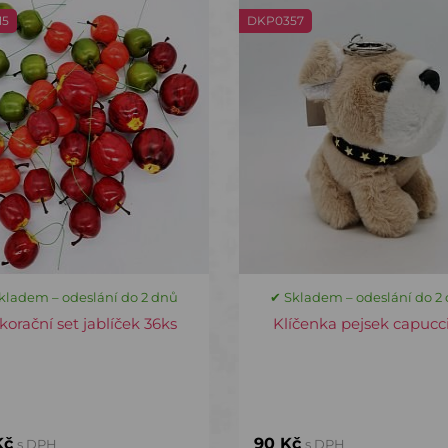
15
DKP0357
kladem – odeslání do 2 dnů
✔ Skladem – odeslání do 2
orační set jablíček 36ks
Klíčenka pejsek capucc
Kč
90 Kč
s DPH
s DPH