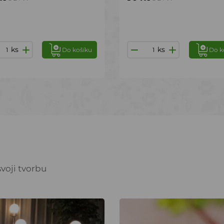
ks
ks
Do košíku
Do k
voji tvorbu