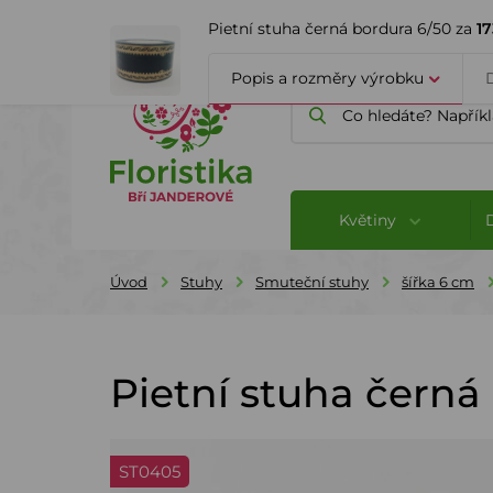
ÚVOD
O FIRMĚ
BLOG
Pietní stuha černá bordura 6/50 za
1
Popis a rozměry výrobku
Květiny
Úvod
Stuhy
Smuteční stuhy
šířka 6 cm
Pietní stuha černá
ST0405