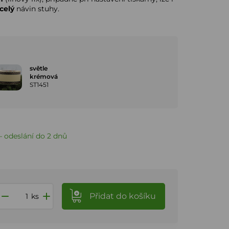
celý
návin stuhy.
světle
krémová
ST1451
 odeslání do 2 dnů
Přidat
do košíku
ks