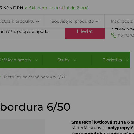
VELKOOBCHOD
DOPRAVA A PLATBA
PORADNA
KONTAK
73 Kč s DPH
✔ Skladem – odeslání do 2 dnů
Dotaz k produktu
Související produkty
Inspirace z
+420 60
Hledat
Po-Pá 7.
Držáky a hmoty
Stuhy
Floristika
Pietní stuha černá bordura 6/50
 bordura 6/50
Smuteční kyticová stuha
o š
Materiál stuhy je
polypropylé
permanentním popisovače