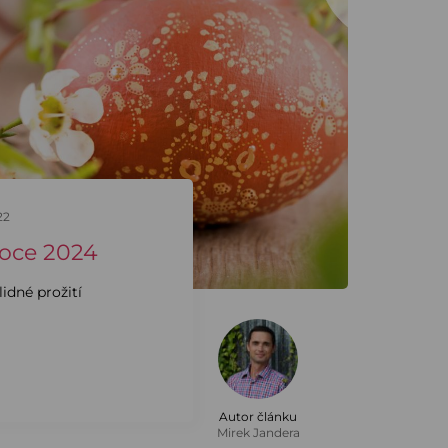
22
noce 2024
idné prožití
Autor článku
Mirek Jandera