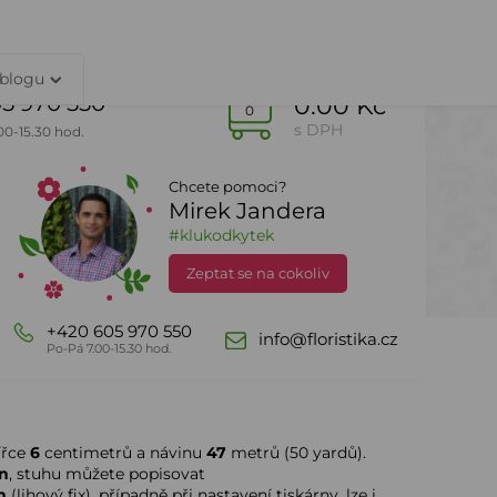
TY
PŘIHLÁŠENÍ
 blogu
5 970 550
0.00 Kč
0
s DPH
00-15.30 hod.
Chcete pomoci?
Mirek Jandera
Dle sezony
DealZone
#klukodkytek
Zeptat se na cokoliv
+420 605 970 550
info@floristika.cz
Po-Pá 7.00-15.30 hod.
ířce
6
centimetrů a návinu
47
metrů (50 yardů).
n
, stuhu můžete popisovat
m
(lihový fix), případně při nastavení tiskárny, lze i