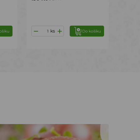
ks
ošíku
Do košíku