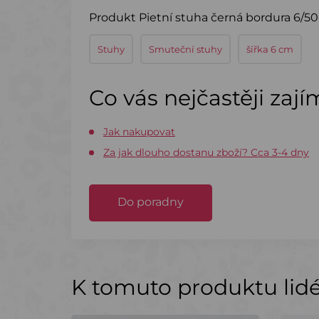
Produkt Pietní stuha černá bordura 6/50 
Stuhy
Smuteční stuhy
šířka 6 cm
Co vás nejčastěji zaj
Jak nakupovat
Za jak dlouho dostanu zboží? Cca 3-4 dny
Do poradny
K tomuto produktu lidé 