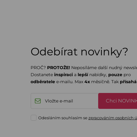
Odebírat novinky?
PROČ?
PROTOŽE!
Neposíláme další nudný newsle
Dostanete
inspiraci
a
lepší
nabídky,
pouze
pro
odběratele
e-mailu. Max
4x
měsíčně. Tak
přísah
Chci NOVINK
Odesláním souhlasím se
zpracováním osobních 