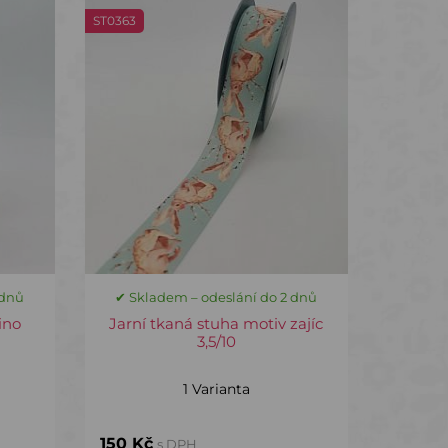
ST0363
 dnů
✔ Skladem – odeslání do 2 dnů
ino
Jarní tkaná stuha motiv zajíc
3,5/10
1 Varianta
150 Kč
s DPH