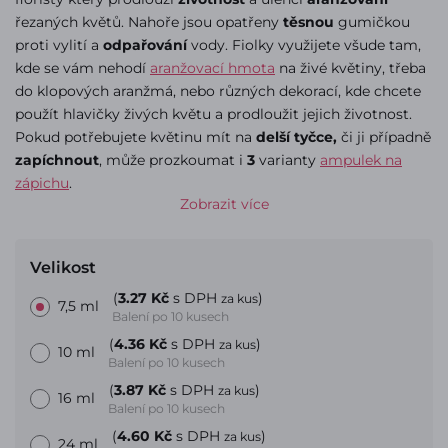
řezaných květů. Nahoře jsou opatřeny
těsnou
gumičkou
proti vylití a
odpařování
vody. Fiolky využijete všude tam,
kde se vám nehodí
aranžovací hmota
na živé květiny, třeba
do klopových aranžmá, nebo různých dekorací, kde chcete
použít hlavičky živých květu a prodloužit jejich životnost.
Pokud potřebujete květinu mít na
delší tyčce,
či ji případně
zapíchnout
, může prozkoumat i
3
varianty
ampulek na
zápichu
.
Zobrazit více
Velikost
(
3.27 Kč
s DPH
)
za kus
7,5 ml
Balení po 10 kusech
(
4.36 Kč
s DPH
)
za kus
10 ml
Balení po 10 kusech
(
3.87 Kč
s DPH
)
za kus
16 ml
Balení po 10 kusech
(
4.60 Kč
s DPH
)
za kus
24 ml