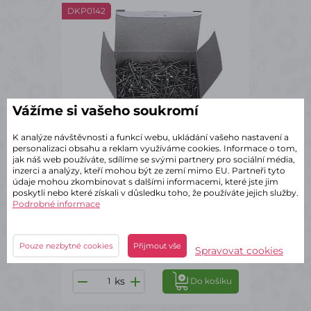
DKP0142
Vážíme si vašeho soukromí
K analýze návštěvnosti a funkcí webu, ukládání vašeho nastavení a
personalizaci obsahu a reklam využíváme cookies. Informace o tom,
jak náš web používáte, sdílíme se svými partnery pro sociální média,
inzerci a analýzy, kteří mohou být ze zemí mimo EU. Partneři tyto
údaje mohou zkombinovat s dalšími informacemi, které jste jim
poskytli nebo které získali v důsledku toho, že používáte jejich služby.
✔ Skladem – odeslání do 2 dnů
Podrobné informace
Špendlíky 20mm/50g
27 Kč
s DPH
Pouze nezbytné cookies
Přijmout vše
Spravovat cookies
ks
Do košíku