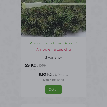
✔ Skladem – odeslání do 2 dnů
Ampule na zápichu
3 Varianty
59 Kč
s DPH
za balení
5,93 Kč
s DPH / ks
Balení
po 10 ks
Detail