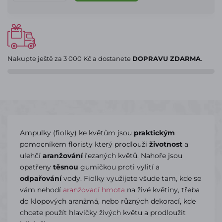
Nakupte ještě za
3 000 Kč
a dostanete
DOPRAVU ZDARMA
.
Ampulky (fiolky) ke květům jsou
praktickým
pomocníkem floristy který prodlouží
životnost
a
ulehčí
aranžování
řezaných květů. Nahoře jsou
opatřeny
těsnou
gumičkou proti vylití a
odpařování
vody. Fiolky využijete všude tam, kde se
vám nehodí
aranžovací hmota
na živé květiny, třeba
do klopových aranžmá, nebo různých dekorací, kde
chcete použít hlavičky živých květu a prodloužit