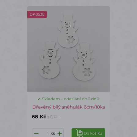
DK0538
✔ Skladem – odeslání do 2 dnů
Dřevěný bílý sněhulák 6cm/10ks
68 Kč
s DPH
ks
Do košíku