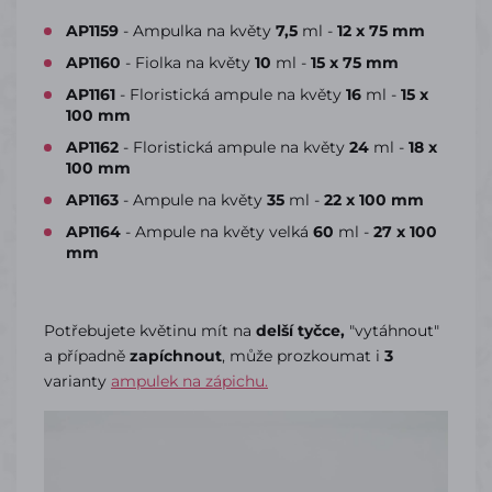
AP1159
- Ampulka na květy
7,5
ml -
12 x 75 mm
AP1160
- Fiolka na květy
10
ml -
15 x 75 mm
AP1161
- Floristická ampule na květy
16
ml -
15 x
100 mm
AP1162
- Floristická ampule na květy
24
ml -
18 x
100 mm
AP1163
- Ampule na květy
35
ml -
22 x 100 mm
AP1164
- Ampule na květy velká
60
ml -
27 x 100
mm
Potřebujete květinu mít na
delší tyčce,
"vytáhnout"
a případně
zapíchnout
, může prozkoumat i
3
varianty
ampulek na zápichu.