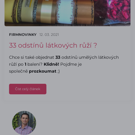
FIRMNOVINKY
12. 03. 2021
33 odstínů látkových růží ?
Chce si také objednat
33
odstínů umělých látkových
růží po
1
balení?
Klidně!
Pojďme je
společně
prozkoumat
;)
Číst celý článek