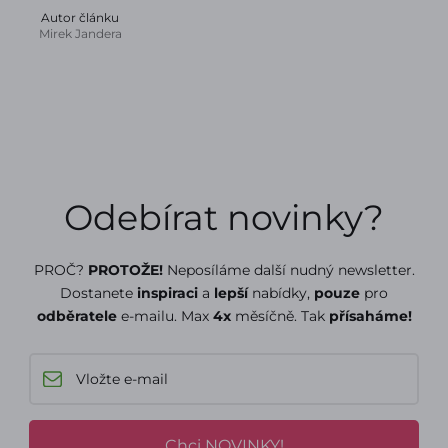
Autor článku
Mirek Jandera
Odebírat novinky?
PROČ?
PROTOŽE!
Neposíláme další nudný newsletter.
Dostanete
inspiraci
a
lepší
nabídky,
pouze
pro
odběratele
e-mailu. Max
4x
měsíčně. Tak
přísaháme!
Chci NOVINKY!