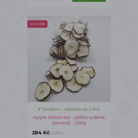
SU0088
✔ Skladem – odeslání do 2 dnů
Apple sliced red - jablko sušené
červené - 250g
284 Kč
s DPH