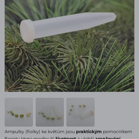
Ampulky (fiolky) ke květům jsou
praktickým
pomocníkem
floristy který prodlouží
životnost
a ulehčí
aranžování