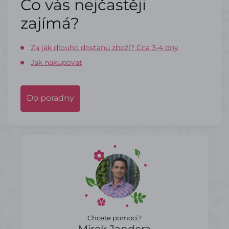
Co vás nejčastěji
zajímá?
Za jak dlouho dostanu zboží? Cca 3-4 dny
Jak nakupovat
Do poradny
Chcete pomoci?
Mirek Jandera