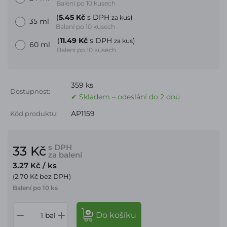
Balení po 10 kusech
(
5.45 Kč
s DPH
)
za kus
35 ml
Balení po 10 kusech
(
11.49 Kč
s DPH
)
za kus
60 ml
Balení po 10 kusech
359 ks
Dostupnost:
✔ Skladem – odeslání do 2 dnů
AP1159
Kód produktu:
s DPH
33 Kč
za balení
3.27 Kč
/ ks
(2.70 Kč bez DPH)
Balení po 10 ks
do košíku
bal