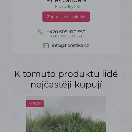
#klukodkytek
Zeptat se na cokoliv
+420 605 970 550
Po-Pá 7.00-15.30 hod.
info@floristika.cz
K tomuto produktu lidé
nejčastěji kupují
AP1330