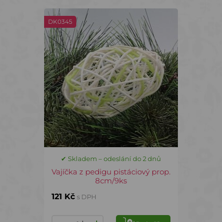
DK0345
✔ Skladem – odeslání do 2 dnů
Vajíčka z pedigu pistáciový prop.
8cm/9ks
121 Kč
s DPH