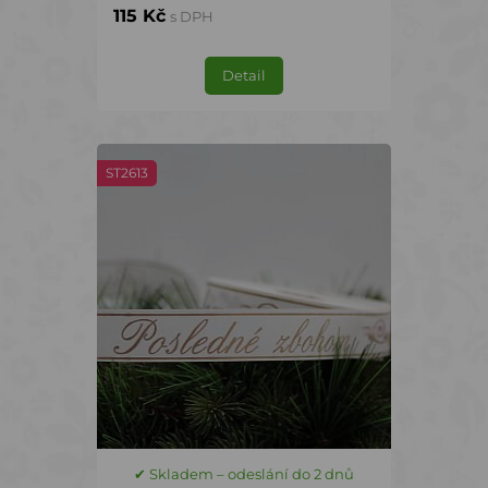
115 Kč
s DPH
Detail
ST2613
✔ Skladem – odeslání do 2 dnů