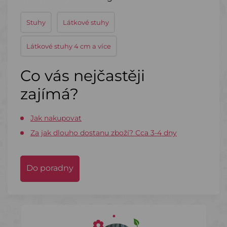
Stuhy
Látkové stuhy
Látkové stuhy 4 cm a více
Co vás nejčastěji
zajímá?
Jak nakupovat
Za jak dlouho dostanu zboží? Cca 3-4 dny
Do poradny