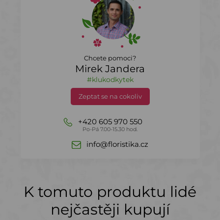
Chcete pomoci?
Mirek Jandera
#klukodkytek
Zeptat se na cokoliv
+420 605 970 550
Po-Pá 7.00-15.30 hod.
info@floristika.cz
K tomuto produktu lidé
nejčastěji kupují