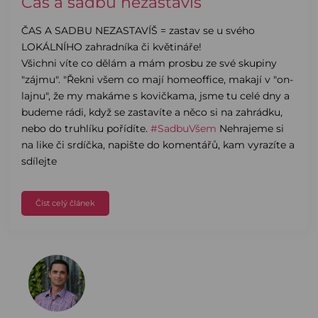
Čas a sadbu nezastavíš
ČAS A SADBU NEZASTAVÍŠ = zastav se u svého
LOKÁLNÍHO zahradníka či květináře!
Všichni víte co dělám a mám prosbu ze své skupiny
"zájmu". "Řekni všem co mají homeoffice, makají v "on-
lajnu", že my makáme s kovičkama, jsme tu celé dny a
budeme rádi, když se zastavíte a něco si na zahrádku,
nebo do truhlíku pořídíte.
#SadbuVšem
Nehrajeme si
na like či srdíčka, napište do komentářů, kam vyrazíte a
sdílejte
Číst celý článek