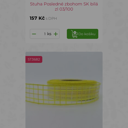
Stuha Posledné zbohom SK bílá
zl 03/100
157 Kč
s DPH
ks
Do košíku
ST3682