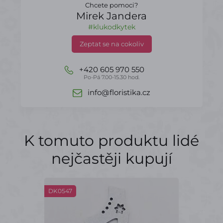
Chcete pomoci?
Mirek Jandera
#klukodkytek
Zeptat se na cokoliv
+420 605 970 550
Po-Pá 7.00-15.30 hod.
info@floristika.cz
K tomuto produktu lidé
nejčastěji kupují
DK0547