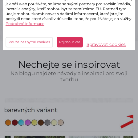
jak náš web používáte, sdílíme se svými partnery pro sociální média,
ks
Do košíku
inzerci a analýzy, kteří mohou být ze zemí mimo EU. Partneři tyto
údaje mohou zkombinovat s dalšími informacemi, které jste jim
poskytli nebo které získali v důsledku toho, že používáte jejich služby.
Podrobné informace
Pouze nezbytné cookies
Přijmout vše
Spravovat cookies
Nechejte se inspirovat
Na blogu najdete návody a inspiraci pro svoji
tvorbu