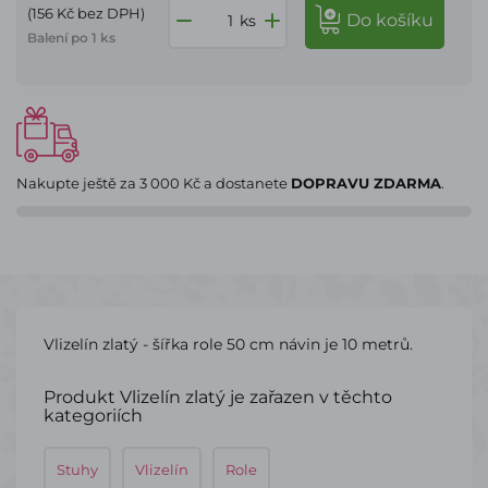
(156 Kč bez DPH)
do košíku
ks
Balení po 1 ks
Nakupte ještě za
3 000 Kč
a dostanete
DOPRAVU ZDARMA
.
Vlizelín zlatý - šířka role 50 cm návin je 10 metrů.
Produkt Vlizelín zlatý je zařazen v těchto
kategoriích
Stuhy
Vlizelín
Role