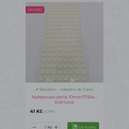
DK0382
✔ Skladem – odeslání do 2 dnů
Nalepovací perla 10mm/176ks -
krémové
41 Kč
s DPH
ks
Do košíku