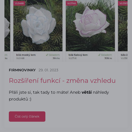
FIRMNOVINKY
29. 01. 2023
Rozšíření funkcí - změna vzhledu
Přáli jste si, tak tady to máte! Aneb
větší
náhledy
produktů :)
Číst celý článek