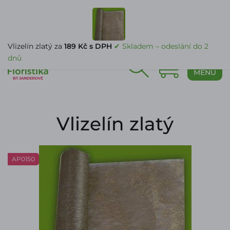
PŘIHLÁŠENÍ
Vlizelín zlatý za
189 Kč s DPH
✔ Skladem – odeslání do 2
dnů
0
MENU
Vlizelín zlatý
AP0150