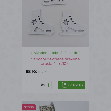
✔ Skladem – odeslání do 2 dnů
Vánoční dekorace dřevěná
brusle 4cm/10ks
58 Kč
s DPH
ks
Do košíku
ST1738