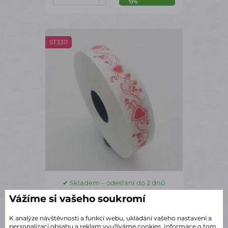
ST3311
✔ Skladem – odeslání do 2 dnů
Stuha valentýn 2 3/100
Vážíme si vašeho soukromí
163 Kč
s DPH
K analýze návštěvnosti a funkcí webu, ukládání vašeho nastavení a
personalizaci obsahu a reklam využíváme cookies. Informace o tom,