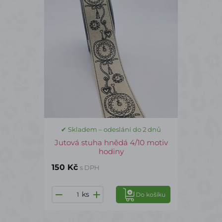
✔ Skladem – odeslání do 2 dnů
Jutová stuha hnědá 4/10 motiv
hodiny
150 Kč
s DPH
ks
Do košíku