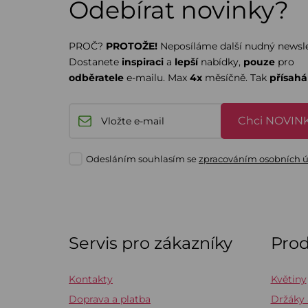
Odebírat novinky?
PROČ?
PROTOŽE!
Neposíláme další nudný newsle
Dostanete
inspiraci
a
lepší
nabídky,
pouze
pro
odběratele
e-mailu. Max
4x
měsíčně. Tak
přísah
Chci NOVINK
Odesláním souhlasím se
zpracováním osobních 
Servis pro zákazníky
Pro
Kontakty
Květiny
Doprava a platba
Držáky