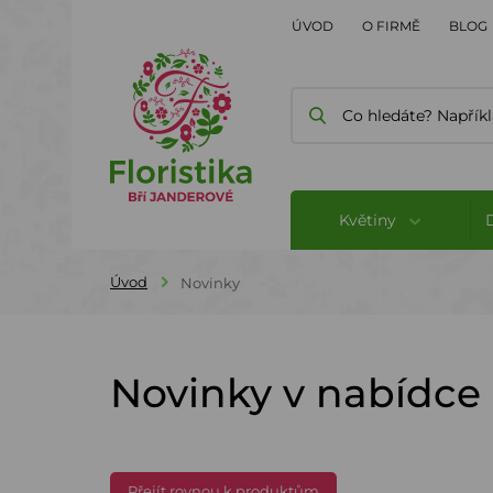
ÚVOD
O FIRMĚ
BLOG
Květiny
Úvod
Novinky
Novinky v nabídce
Přejít rovnou k produktům