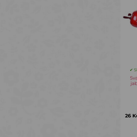
✔ S
Sv
ja
26 K