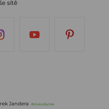
e sítě
rek Jandera
#klukodkytek