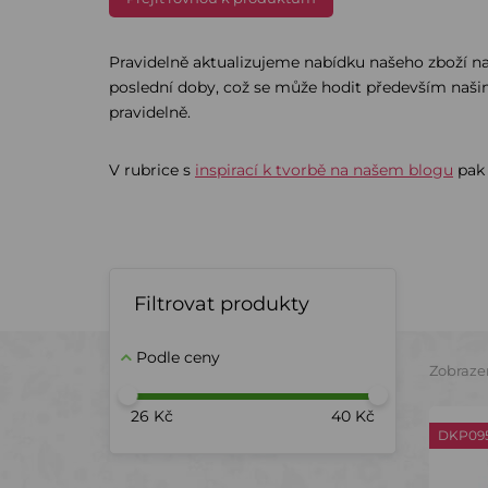
Pravidelně aktualizujeme nabídku našeho zboží na 
poslední doby, což se může hodit především naš
pravidelně.
V rubrice s
inspirací k tvorbě na našem blogu
pak 
Filtrovat produkty
Podle ceny
Zobraze
26 Kč
40 Kč
DKP09