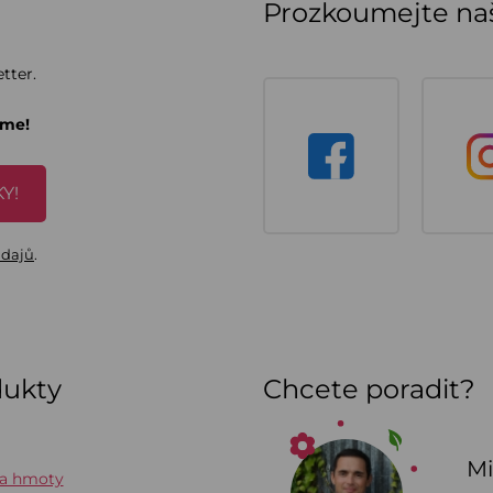
Prozkoumejte naš
tter.
áme!
Y!
údajů
.
dukty
Chcete poradit?
Mi
 a hmoty