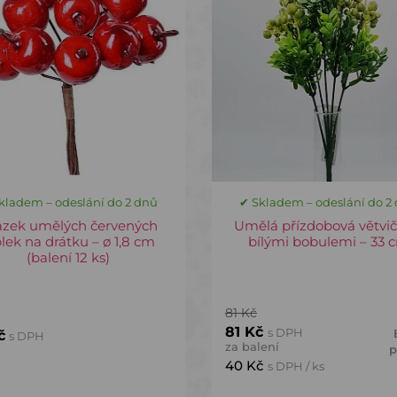
kladem – odeslání do 2 dnů
✔ Skladem – odeslání do 2
azek umělých červených
Umělá přízdobová větvič
blek na drátku – ø 1,8 cm
bílými bobulemi – 33 
(balení 12 ks)
81 Kč
81 Kč
s DPH
č
s DPH
za balení
p
40 Kč
s DPH / ks