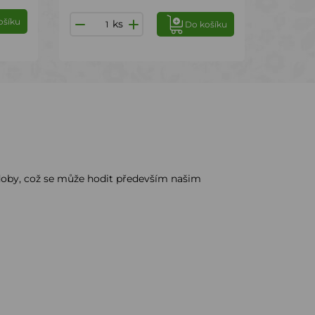
ošíku
ks
Do košíku
 doby, což se může hodit především našim