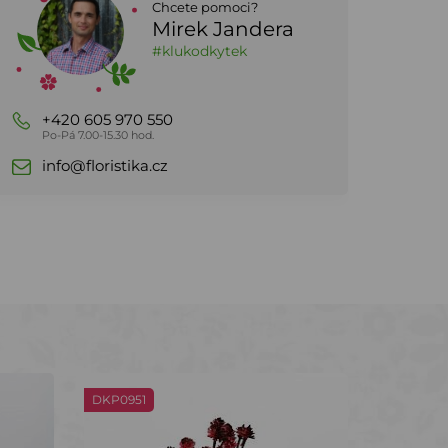
Chcete pomoci?
Mirek Jandera
#klukodkytek
+420 605 970 550
Po-Pá 7.00-15.30 hod.
info@floristika.cz
DKP0951