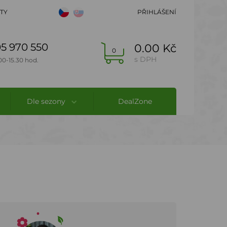
TY
PŘIHLÁŠENÍ
5 970 550
0.00 Kč
0
s DPH
00-15.30 hod.
Dle sezony
DealZone