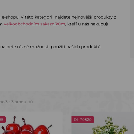
e-shopu. V této kategorii najdete nejnovější produkty z
im
velkoobchodním zákazníkům
, kteří u nás nakupují
najdete různé možnosti použití našich produktů.
no 3 z 3 produktů
55
DKP0820