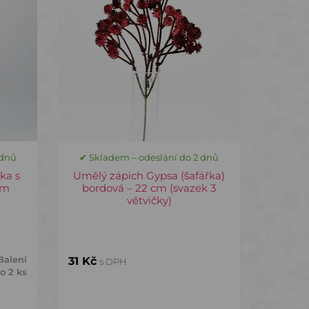
 dnů
✔ Skladem – odeslání do 2 dnů
ka s
Umělý zápich Gypsa (šafářka)
cm
bordová – 22 cm (svazek 3
větvičky)
Balení
31 Kč
s DPH
o 2 ks