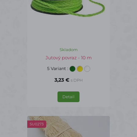
Skladom
Jutový povraz - 10 m
5 Variant
:
3,23 €
s DPH
Detail
SU0273