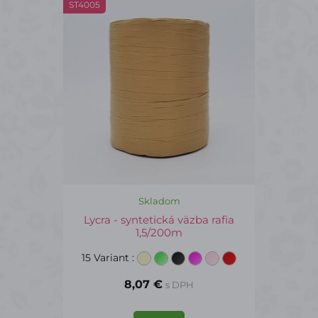
ST4005
Skladom
Lycra - syntetická väzba rafia
1,5/200m
15 Variant
:
8,07 €
s DPH