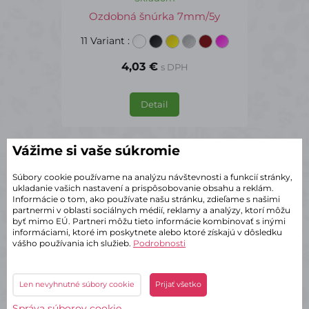
Ozdobná šnúrka 7mm/5y
11 Variant
:
4,03 €
s DPH
Detail
Vážime si vaše súkromie
SU1180
Súbory cookie používame na analýzu návštevnosti a funkcií stránky,
ukladanie vašich nastavení a prispôsobovanie obsahu a reklám.
Informácie o tom, ako používate našu stránku, zdieľame s našimi
partnermi v oblasti sociálnych médií, reklamy a analýzy, ktorí môžu
byť mimo EÚ. Partneri môžu tieto informácie kombinovať s inými
informáciami, ktoré im poskytnete alebo ktoré získajú v dôsledku
vášho používania ich služieb.
Podrobnosti
Len nevyhnutné súbory cookie
Prijať všetko
Správa súborov cookie