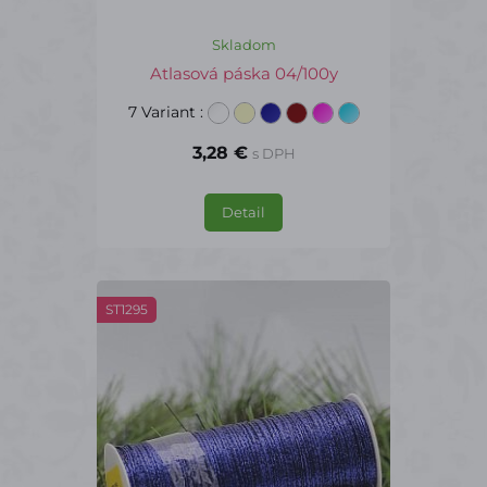
Skladom
Atlasová páska 04/100y
7 Variant
:
3,28 €
s DPH
Detail
ST1295