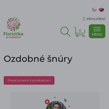
PŘIHLÁŠENÍ
0
MENU
Ozdobné šnúry
Prejsť priamo k produktom