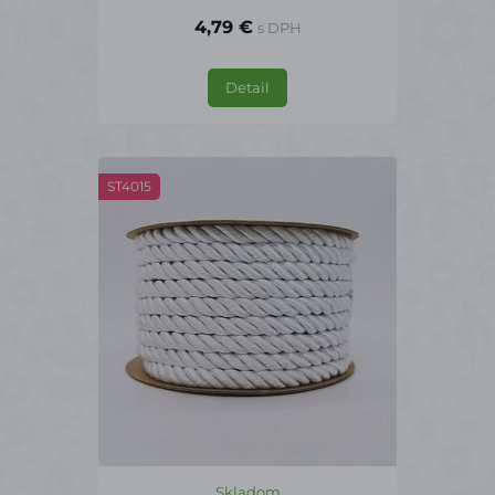
4,79 €
s DPH
Detail
ST4015
Skladom