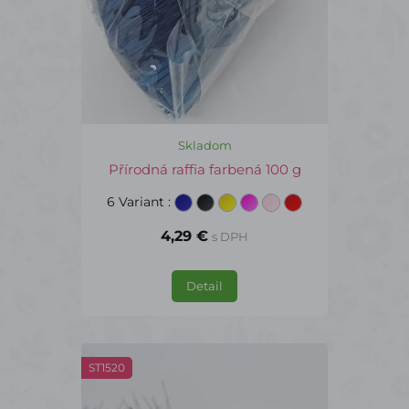
Skladom
Přírodná raffia farbená 100 g
6 Variant
:
4,29 €
s DPH
Detail
ST1520