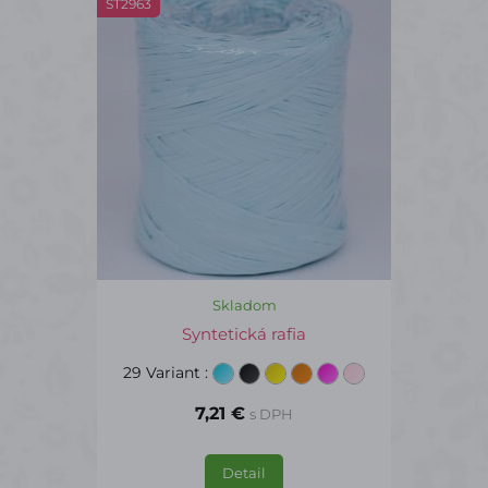
ST2963
Skladom
Syntetická rafia
29 Variant
:
7,21 €
s DPH
Detail