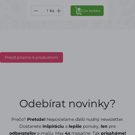
ks
Do košíka
Prejsť priamo k produktom
Odebírat novinky?
Prečo?
Pretože!
Neposielame ďalší nudný newsletter.
Dostanete
inšpiráciu
a
lepšie
ponuky,
len
pre
odberateľov
e-mailu. Max
4x
mesačne. Tak
prisaháme!