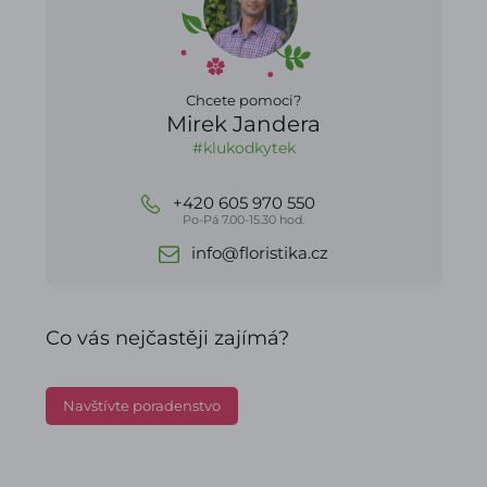
Chcete pomoci?
Mirek Jandera
#klukodkytek
+420 605 970 550
Po-Pá 7.00-15.30 hod.
info@floristika.cz
Co vás nejčastěji zajímá?
Navštívte poradenstvo