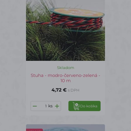
Skladom
Stuha - modro-červeno-zelená -
10 m
4,72 €
s DPH
ks
Do košíka