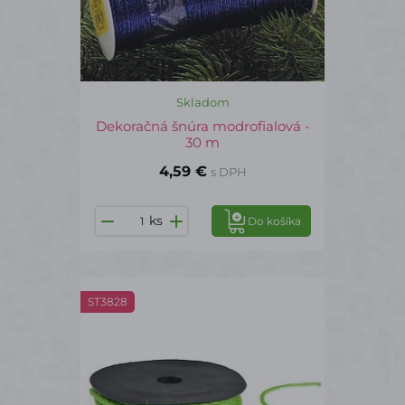
Skladom
Dekoračná šnúra modrofialová -
30 m
4,59 €
s DPH
ks
Do košíka
ST3828