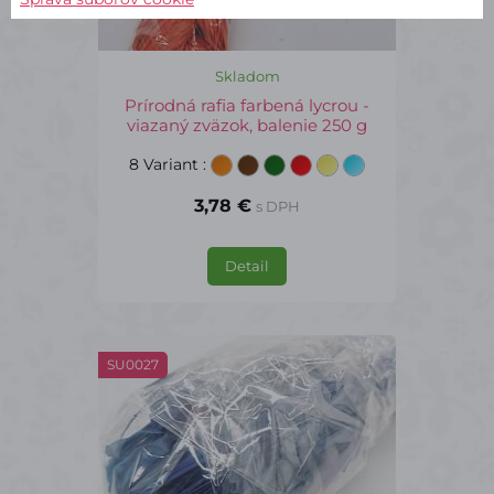
Skladom
Prírodná rafia farbená lycrou -
viazaný zväzok, balenie 250 g
8 Variant
:
3,78 €
s DPH
Detail
SU0027