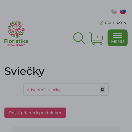
PŘIHLÁŠENÍ
0
MENU
Sviečky
Adventné sviečky
12
Prejsť priamo k produktom