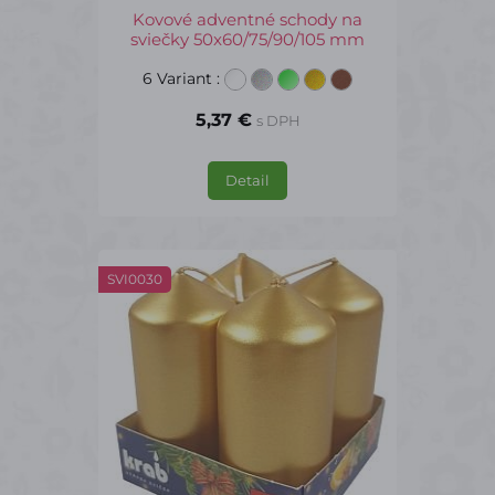
Kovové adventné schody na
sviečky 50x60/75/90/105 mm
6 Variant
:
5,37 €
s DPH
Detail
SVI0030