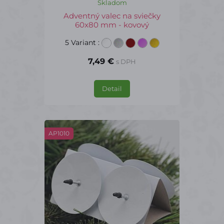
Skladom
Adventný valec na sviečky
60x80 mm - kovový
5 Variant
:
7,49 €
s DPH
Detail
AP1010