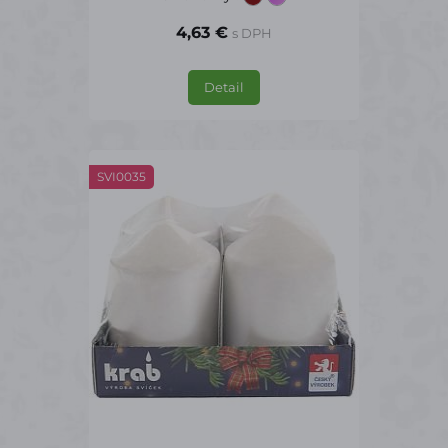
4,63 €
s DPH
Detail
SVI0035