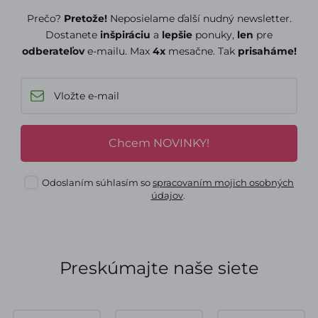
Prečo?
Pretože!
Neposielame ďalší nudný newsletter.
Dostanete
inšpiráciu
a
lepšie
ponuky,
len
pre
odberateľov
e-mailu. Max
4x
mesačne. Tak
prisaháme!
Chcem NOVINKY!
Odoslaním súhlasím so
spracovaním mojich osobných
údajov
.
Preskúmajte naše siete