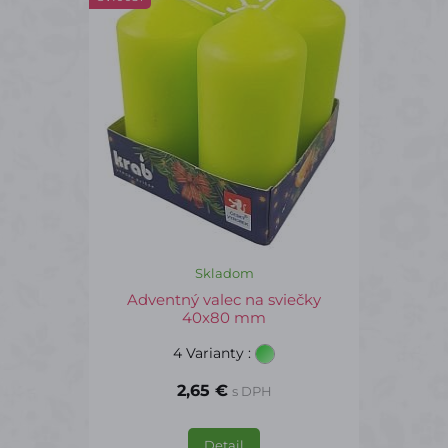
Skladom
Adventný valec na sviečky
40x80 mm
4 Varianty
:
2,65 €
s DPH
Detail