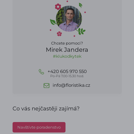
Chcete pomoci?
Mirek Jandera
#klukodkytek
+420 605 970 550
Po-Pá 7.00-15.30 hod.
info@floristika.cz
Co vás nejčastěji zajímá?
Navštívte poradenstvo