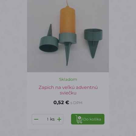
Skladom
Zapich na veľkú adventnú
sviečku
0,52 €
s DPH
ks
Do košíka