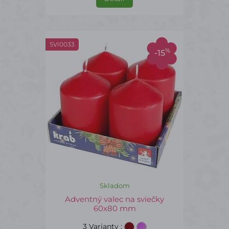
SVI0033
%
-15
Skladom
Adventný valec na sviečky
60x80 mm
3 Varianty
: