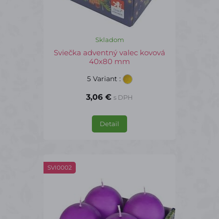
Skladom
Sviečka adventný valec kovová
40x80 mm
5 Variant
:
3,06 €
s DPH
Detail
SVI0002