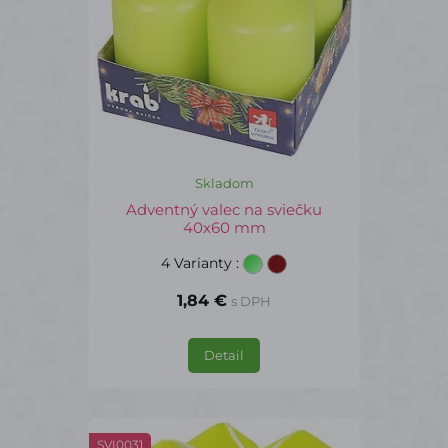
Skladom
Adventný valec na sviečku
40x60 mm
4 Varianty
:
1,84 €
s DPH
Detail
SVI0031