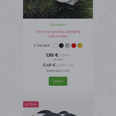
Skladom
Hrot na sviečky stredný
5,3cm/4ks
5 Variant
:
1,92 €
s DPH
za bal
0,48 €
s DPH / ks
Balenie
po 4 ks
Detail
AP1544