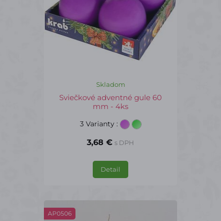
Skladom
Sviečkové adventné gule 60
mm - 4ks
3 Varianty
:
3,68 €
s DPH
Detail
AP0506