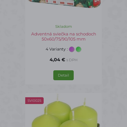
Skladom
Adventná sviečka na schodoch
50x60/75/90/105 mm
4 Varianty
:
4,04 €
s DPH
Detail
SVI0025