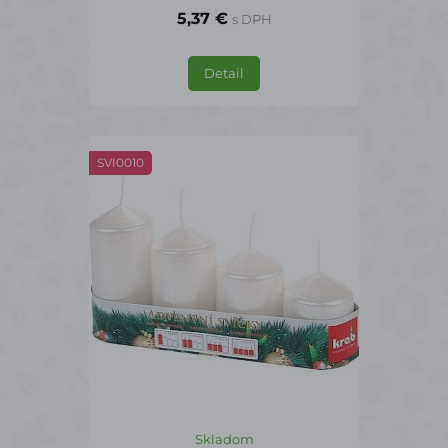
5,37 €
s DPH
Detail
SVI0010
Skladom