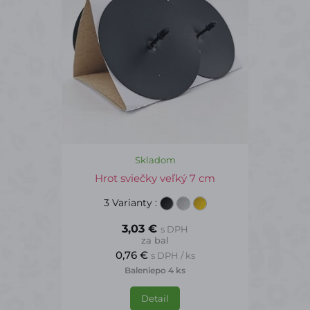
Skladom
Hrot sviečky veľký 7 cm
3 Varianty
:
3,03 €
s DPH
za bal
0,76 €
s DPH / ks
Balenie
po 4 ks
Detail