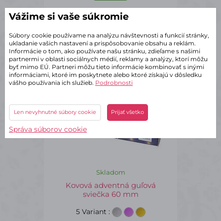
Vážime si vaše súkromie
Súbory cookie používame na analýzu návštevnosti a funkcií stránky,
SVI0006
ukladanie vašich nastavení a prispôsobovanie obsahu a reklám.
Informácie o tom, ako používate našu stránku, zdieľame s našimi
partnermi v oblasti sociálnych médií, reklamy a analýzy, ktorí môžu
byť mimo EÚ. Partneri môžu tieto informácie kombinovať s inými
informáciami, ktoré im poskytnete alebo ktoré získajú v dôsledku
vášho používania ich služieb.
Podrobnosti
Len nevyhnutné súbory cookie
Prijať všetko
Správa súborov cookie
Skladom
Kovová adventná guľová
sviečka 60 mm
5 Variant
: